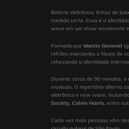
Bateria eletrônica, linhas de ba
medida certa. Essa é a identid
wave em um show envolvente e 
Formado por
Marcio Geromel
(g
refrões marcantes e fáceis de ca
reforçando a identidade internac
Durante cerca de 90 minutos, o 
musicais. O repertório alterna 
eletrônico e new wave, incluind
Society
,
Calvin Harris
, entre out
Cada vez mais pessoas vêm desc
circuito autoral de São Paulo.