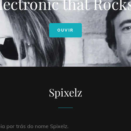
lectronic that Rocks
SPIXELZ
OUVIR
Spixelz
éia por trás do nome Spixelz.