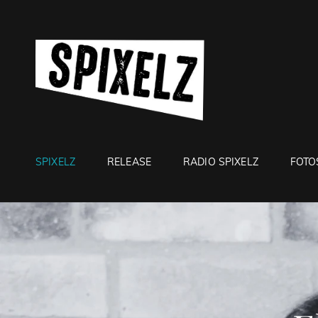
SPIXEL
Website Da Banda Spix
SPIXELZ
RELEASE
RADIO SPIXELZ
FOTO