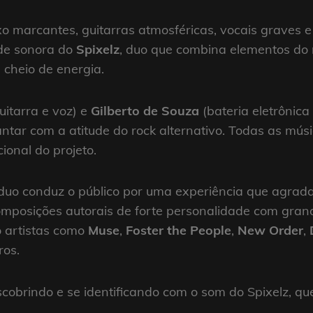
ixo marcantes, guitarras atmosféricas, vocais graves 
ade sonora do
Spixelz
, duo que combina elementos do r
cheio de energia.
uitarra e voz) e
Gilberto de Souza
(bateria eletrônica 
ntar com a atitude do rock alternativo. Todas as mús
ional do projeto.
duo conduz o público por uma experiência que agrada 
composições autorais de forte personalidade com grand
o artistas como
Muse
,
Foster the People
,
New Order
,
ros.
obrindo e se identificando com o som do Spixelz, q