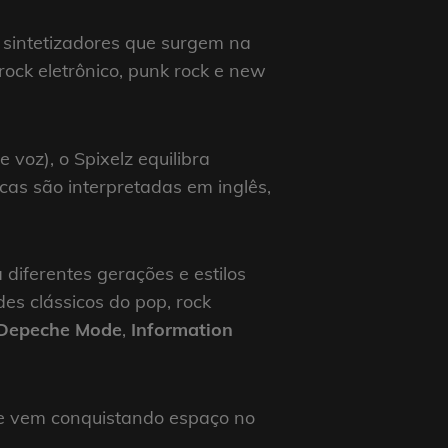
e sintetizadores que surgem na
ock eletrônico, punk rock e new
e voz), o Spixelz equilibra
icas são interpretadas em inglês,
diferentes gerações e estilos
es clássicos do pop, rock
Depeche Mode
,
Information
ue vem conquistando espaço no