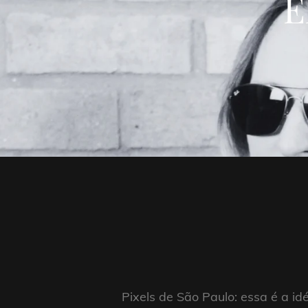
E
Pixels de São Paulo: essa é a id